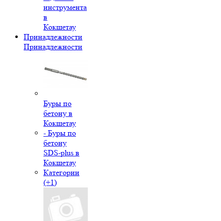
инструмента
в
Кокшетау
Принадлежности
Принадлежности
Буры по
бетону в
Кокшетау
- Буры по
бетону
SDS-plus в
Кокшетау
Категории
(+1)