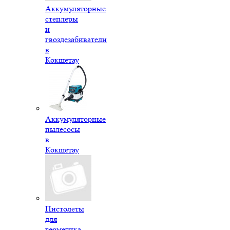
Аккумуляторные
степлеры
и
гвоздезабиватели
в
Кокшетау
Аккумуляторные
пылесосы
в
Кокшетау
Пистолеты
для
герметика