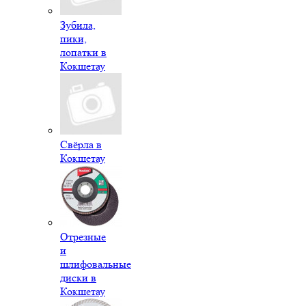
Зубила,
пики,
лопатки в
Кокшетау
Свёрла в
Кокшетау
Отрезные
и
шлифовальные
диски в
Кокшетау