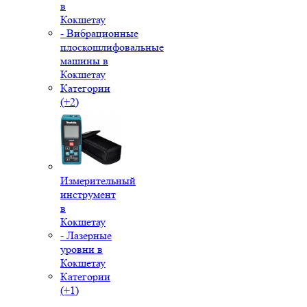
в
Кокшетау
- Вибрационные
плоскошлифовальные
машины в
Кокшетау
Категории
(+2)
Измерительный
инструмент
в
Кокшетау
- Лазерные
уровни в
Кокшетау
Категории
(+1)