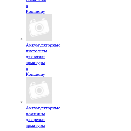
в
Кокшетау
Аккумуляторные
пистолеты
для вязки
арматуры
в
Кокшетау
Аккумуляторные
ножницы
для резки
арматуры