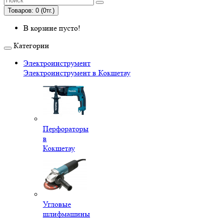
Товаров: 0 (0тг.)
В корзине пусто!
Категории
Электроинструмент
Электроинструмент в Кокшетау
Перфораторы
в
Кокшетау
Угловые
шлифмашины