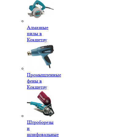
Алмазные
пилы в
Кокшетау
Промышленные
фены в
Кокшетау
Штроборезы
и
шлифовальные