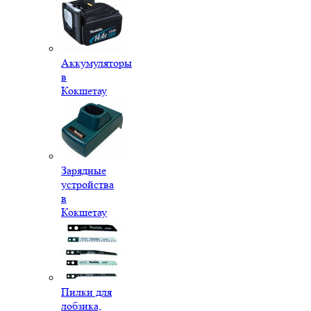
Аккумуляторы
в
Кокшетау
Зарядные
устройства
в
Кокшетау
Пилки для
лобзика,