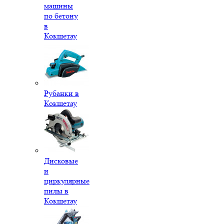
машины
по бетону
в
Кокшетау
Рубанки в
Кокшетау
Дисковые
и
циркулярные
пилы в
Кокшетау