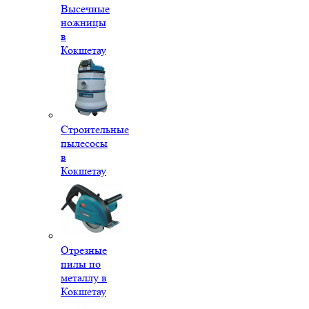
Высечные
ножницы
в
Кокшетау
Строительные
пылесосы
в
Кокшетау
Отрезные
пилы по
металлу в
Кокшетау