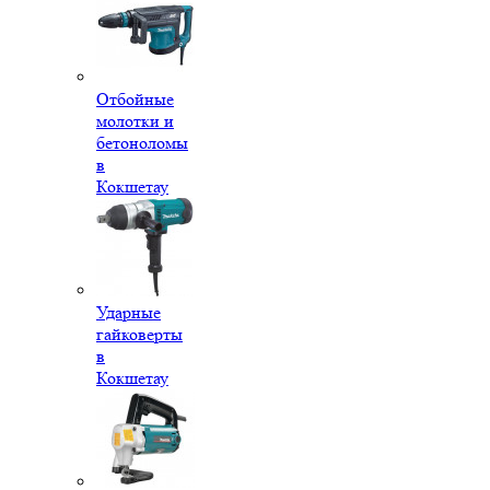
Отбойные
молотки и
бетоноломы
в
Кокшетау
Ударные
гайковерты
в
Кокшетау